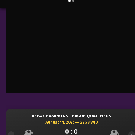
HAMPIONS LEAGUE QUALIFIERS
UEFA CH
August 11, 2026 — 22:59 WIB
Aug
0 : 0