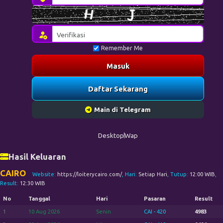
Remember Me
Masuk
Daftar Sekarang
Main di Telegram
Desktop
Wap
Hasil Keluaran
CAIRO
Website:
https://loiterycairo.com/
, Hari:
Setiap Hari
, Tutup:
12:00 WIB
,
Result:
12:30 WIB
No
Tanggal
Hari
Pasaran
Result
1
10 Aug 2026
Senin
CAI - 420
4983