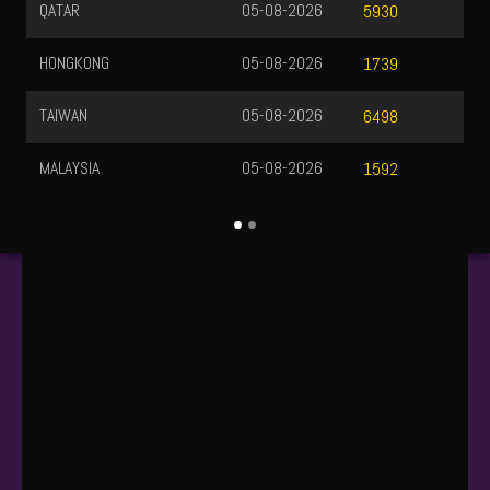
QATAR
05-08-2026
5930
HONGKONG
05-08-2026
1739
TAIWAN
05-08-2026
6498
MALAYSIA
05-08-2026
1592