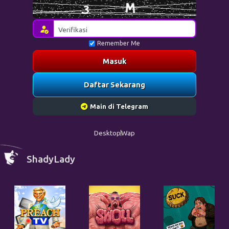
Remember Me
Masuk
Daftar Sekarang
Main di Telegram
Desktop
Wap
ShadyLady