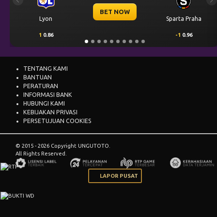
Previous
Ne
BET NOW
Sparta Praha
SK Sturm Graz
-1
0.96
-0.5
0.95
TENTANG KAMI
BANTUAN
PERATURAN
INFORMASI BANK
HUBUNGI KAMI
KEBIJAKAN PRIVASI
PERSETUJUAN COOKIES
© 2015 - 2026 Copyright UNGUTOTO.
All Rights Reserved.
LAPOR PUSAT